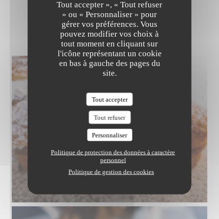
LE PALAIS DES GLACES
Tout accepter », « Tout refuser
» ou « Personnaliser » pour
gérer vos préférences. Vous
LES PLATS & DESSERTS
pouvez modifier vos choix à
tout moment en cliquant sur
l'icône représentant un cookie
en bas à gauche des pages du
site.
Tout accepter
Tout refuser
Personnaliser
Politique de protection des données à caractère
personnel
Politique de gestion des cookies