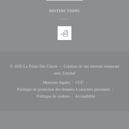
DISTINCTIONS
© 2026 Le Palais Des Glaces — Création de site internet restaurant
((ouvre une nouvelle fenêtre))
avec
Zenchef
Mentions légales
CGU
((ouvre une nouvelle fenêtre))
((ouvre une nouvelle fenêtre
Politique de protection des données à caractère personnel
((ouvre une nouvelle fenêtre))
Politique de cookies
Accessibilite
((ouvre une nouvelle fenêtre))
((ouvre une nouvelle fenêtr