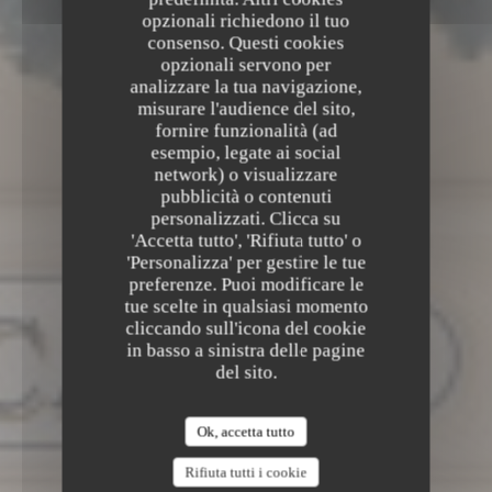
opzionali richiedono il tuo
consenso. Questi cookies
opzionali servono per
analizzare la tua navigazione,
misurare l'audience del sito,
fornire funzionalità (ad
esempio, legate ai social
network) o visualizzare
pubblicità o contenuti
LE PALAIS DES GLACES
BIRRERIA
•
BASTIA
personalizzati. Clicca su
'Accetta tutto', 'Rifiuta tutto' o
Le Palais Des Glaces
'Personalizza' per gestire le tue
preferenze. Puoi modificare le
tue scelte in qualsiasi momento
cliccando sull'icona del cookie
in basso a sinistra delle pagine
del sito.
Ok, accetta tutto
Rifiuta tutti i cookie