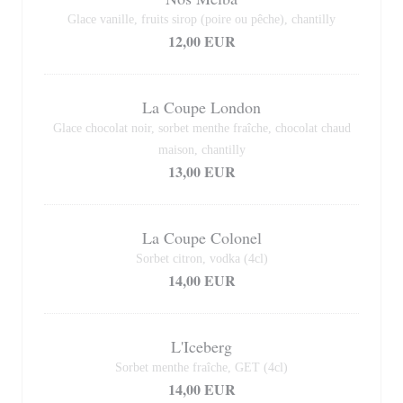
Glace vanille, fruits sirop (poire ou pêche), chantilly
12,00 EUR
La Coupe London
Glace chocolat noir, sorbet menthe fraîche, chocolat chaud
maison, chantilly
13,00 EUR
La Coupe Colonel
Sorbet citron, vodka (4cl)
14,00 EUR
L'Iceberg
Sorbet menthe fraîche, GET (4cl)
14,00 EUR