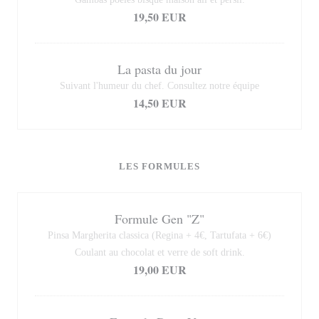
19,50 EUR
La pasta du jour
Suivant l'humeur du chef. Consultez notre équipe
14,50 EUR
LES FORMULES
Formule Gen "Z"
Pinsa Margherita classica (Regina + 4€, Tartufata + 6€)
Coulant au chocolat et verre de soft drink.
19,00 EUR