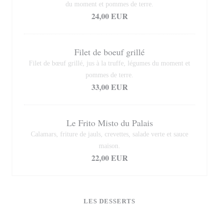
du moment et pommes de terre.
24,00 EUR
Filet de boeuf grillé
Filet de bœuf grillé, jus à la truffe, légumes du moment et
pommes de terre.
33,00 EUR
Le Frito Misto du Palais
Calamars, friture de jauls, crevettes, salade verte et sauce
maison.
22,00 EUR
LES DESSERTS