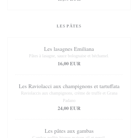
LES PÂTES
Les lasagnes Emiliana
Pâtes à lasagne, sauce bolognaise et béchamel.
16,00 EUR
Les Raviolacci aux champignons et tartuffata
Raviolaccis aux champignons, crème de truffe et Grana
Padano
24,00 EUR
Les pâtes aux gambas
Gambas poêlés bisque maison ail et persil.