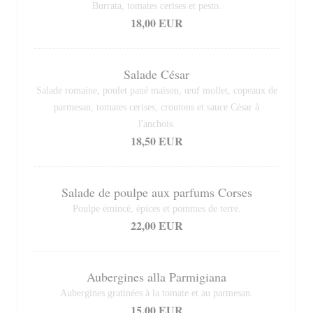
Burrata, tomates cerises et pesto.
18,00 EUR
Salade César
Salade romaine, poulet pané maison, œuf mollet, copeaux de
parmesan, tomates cerises, croutons et sauce César à
l'anchois.
18,50 EUR
Salade de poulpe aux parfums Corses
Poulpe émincé, épices et pommes de terre.
22,00 EUR
Aubergines alla Parmigiana
Aubergines gratinées à la tomate et au parmesan.
15,00 EUR