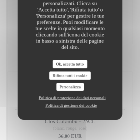
personalizzati. Clicca su
'Accetta tutto', 'Rifiuta tutto' o
'Personalizza' per gestire le tue
Domaine Orenga de Gaffory "Felice" - 75CL
preferenze. Puoi modificare le
(blanc, rouge)
tue scelte in qualsiasi momento
50,00 EUR
cliccando sull'icona del cookie
in basso a sinistra delle pagine
del sito.
AOP CALVI
Ok, accetta tutto
Rifiuta tutti i cookie
Clos Culombu - 50CL
Personalizza
(blanc, rouge, rosé)
25,00 EUR
Politica di protezione dei dati personali
Politica di gestione dei cookie
Clos Culombu - 75CL
(blanc, rouge, rosé)
36,00 EUR