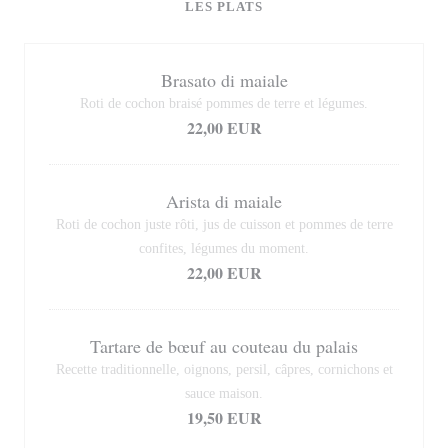
LES PLATS
Brasato di maiale
Roti de cochon braisé pommes de terre et légumes.
22,00 EUR
Arista di maiale
Roti de cochon juste rôti, jus de cuisson et pommes de terre
confites, légumes du moment.
22,00 EUR
Tartare de bœuf au couteau du palais
Recette traditionnelle, oignons, persil, câpres, cornichons et
sauce maison.
19,50 EUR