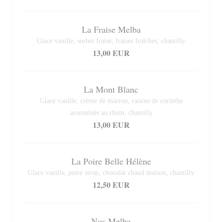
La Fraise Melba
Glace vanille, sorbet fraise, fraises fraîches, chantilly
13,00 EUR
La Mont Blanc
Glace vanille, crème de marron, raisins de corinthe
aromatisés au rhum, chantilly
13,00 EUR
La Poire Belle Hélène
Glace vanille, poire sirop, chocolat chaud maison, chantilly
12,50 EUR
Nos Melba