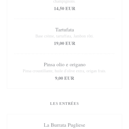
champignons.
14,50 EUR
Tartufata
Base crème, tartuffata, Jambon rôti.
19,00 EUR
Pinsa olio e origano
Pinsa croustillante, huile d'olive extra, origan frais.
9,00 EUR
LES ENTRÉES
La Burrata Pugliese