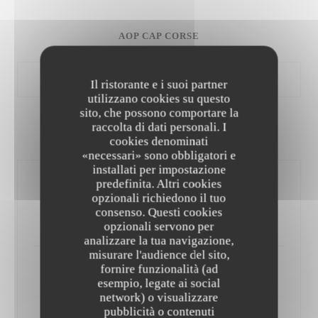
AOP CAP CORSE
Il ristorante e i suoi partner
utilizzano cookies su questo
sito, che possono comportare la
raccolta di dati personali. I
AOP PATRIMONIO
cookies denominati
«necessari» sono obbligatori e
installati per impostazione
predefinita. Altri cookies
Domaine Novella - 75CL
opzionali richiedono il tuo
(blanc, rouge, rosé)
consenso. Questi cookies
30,00 EUR
opzionali servono per
analizzare la tua navigazione,
misurare l'audience del sito,
fornire funzionalità (ad
Clos Teddi - 75CL
esempio, legate ai social
(blanc, rouge)
network) o visualizzare
36,00 EUR
pubblicità o contenuti
LE PALAIS DES GLACES