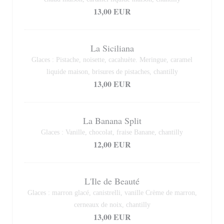
13,00 EUR
La Siciliana
Glaces : Pistache, noisette, cacahuète. Meringue, caramel
liquide maison, brisures de pistaches, chantilly
13,00 EUR
La Banana Split
Glaces : Vanille, chocolat, fraise Banane, chantilly
12,00 EUR
L'Ile de Beauté
Glaces : marron glacé, canistrelli, vanille Crème de marron,
cerneaux de noix, chantilly
13,00 EUR