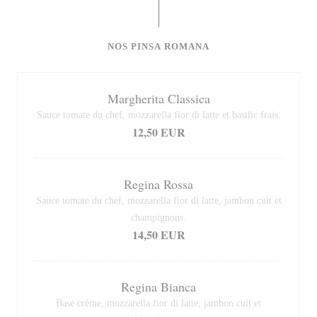
NOS PINSA ROMANA
Margherita Classica
Sauce tomate du chef, mozzarella fior di latte et basilic frais.
12,50 EUR
Regina Rossa
Sauce tomate du chef, mozzarella fior di latte, jambon cuit et
champignons.
14,50 EUR
Regina Bianca
Base crème, mozzarella fior di latte, jambon cuit et