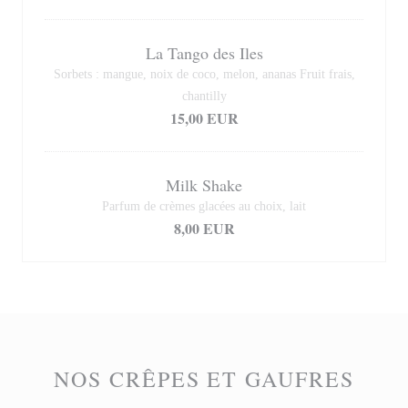
La Tango des Iles
Sorbets : mangue, noix de coco, melon, ananas Fruit frais,
chantilly
15,00 EUR
Milk Shake
Parfum de crèmes glacées au choix, lait
8,00 EUR
NOS CRÊPES ET GAUFRES